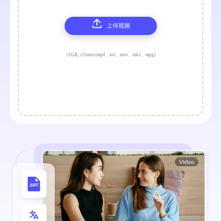
上传视频
≤1GB, ≤15min (mp4、avi、mov、mkv、mpg)