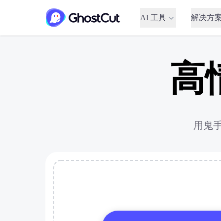
AI 工具
解决方
高
用鬼手