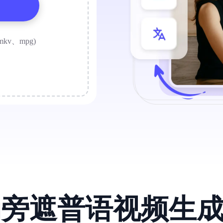
mkv、mpg)
为旁遮普语视频生