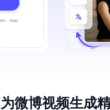
mkv、mpg)
I为微博视频生成