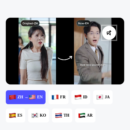
ZH →
EN
FR
ID
JA
ES
KO
TH
AR