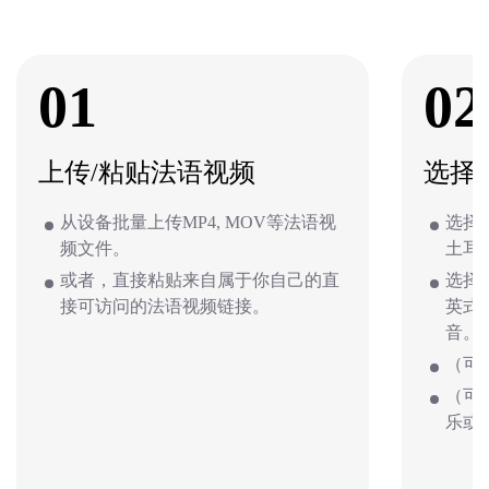
01
02
上传/粘贴法语视频
选择
从设备批量上传MP4, MOV等法语视
选择
频文件。
土耳
或者，直接粘贴来自属于你自己的直
选择
接可访问的法语视频链接。
英式
音。
（可
（可
乐或