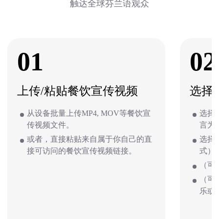
触达全球芬兰语观众
01
02
上传/粘贴餐饮宣传视频
选择
从设备批量上传MP4, MOV等餐饮宣
选择
传视频文件。
言为
或者，直接粘贴来自属于你自己的直
选择
接可访问的餐饮宣传视频链接。
式）
（可
（可
乐或