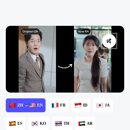
ZH →
EN
FR
ID
JA
ES
KO
TH
AR