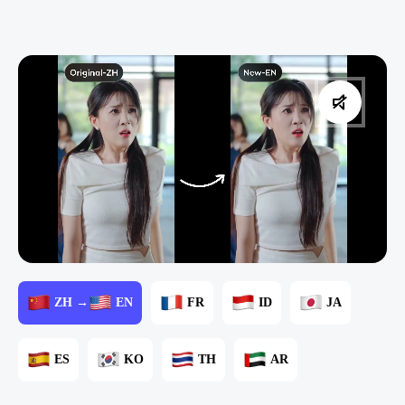
ZH →
EN
FR
ID
JA
ES
KO
TH
AR