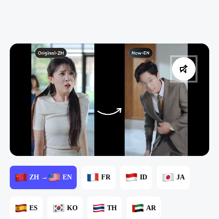
ZH →
EN
FR
ID
JA
ES
KO
TH
AR