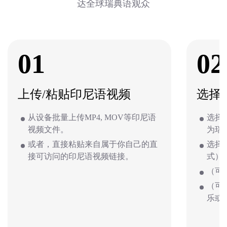
达全球瑞典语观众
01
02
上传/粘贴印尼语视频
选择
从设备批量上传MP4, MOV等印尼语
选择
视频文件。
为瑞
或者，直接粘贴来自属于你自己的直
选择
接可访问的印尼语视频链接。
式）
（可
（可
乐或