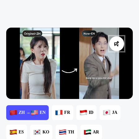
ZH →
EN
FR
ID
JA
ES
KO
TH
AR