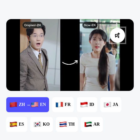
ZH →
EN
FR
ID
JA
ES
KO
TH
AR