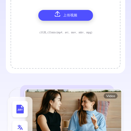
上传视频
≤1GB, ≤15min (mp4、avi、mov、mkv、mpg)