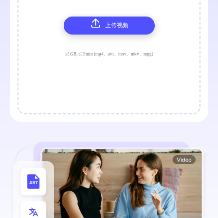
上传视频
≤1GB, ≤15min (mp4、avi、mov、mkv、mpg)