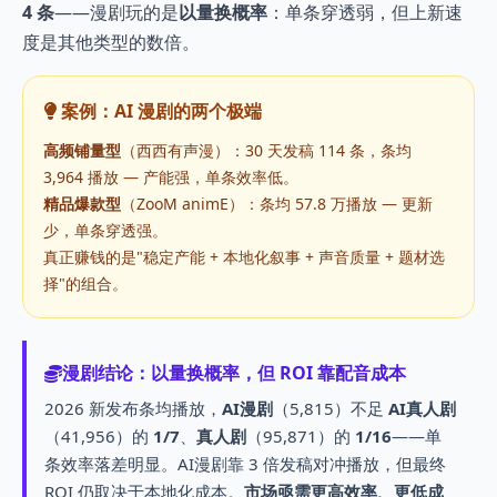
4 条
——漫剧玩的是
以量换概率
：单条穿透弱，但上新速
度是其他类型的数倍。
案例：AI 漫剧的两个极端
高频铺量型
（西西有声漫）：30 天发稿 114 条，条均
3,964 播放 — 产能强，单条效率低。
精品爆款型
（ZooM animE）：条均 57.8 万播放 — 更新
少，单条穿透强。
真正赚钱的是"稳定产能 + 本地化叙事 + 声音质量 + 题材选
择"的组合。
漫剧结论：以量换概率，但 ROI 靠配音成本
2026 新发布条均播放，
AI漫剧
（5,815）不足
AI真人剧
（41,956）的
1/7
、
真人剧
（95,871）的
1/16
——单
条效率落差明显。AI漫剧靠 3 倍发稿对冲播放，但最终
ROI 仍取决于本地化成本。
市场亟需更高效率、更低成