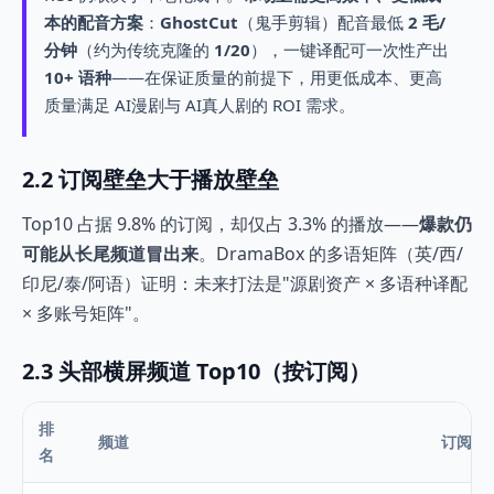
本的配音方案
：
GhostCut
（鬼手剪辑）配音最低
2 毛/
分钟
（约为传统克隆的
1/20
），一键译配可一次性产出
10+ 语种
——在保证质量的前提下，用更低成本、更高
质量满足 AI漫剧与 AI真人剧的 ROI 需求。
2.2 订阅壁垒大于播放壁垒
Top10 占据 9.8% 的订阅，却仅占 3.3% 的播放——
爆款仍
可能从长尾频道冒出来
。DramaBox 的多语矩阵（英/西/
印尼/泰/阿语）证明：未来打法是"源剧资产 × 多语种译配
× 多账号矩阵"。
2.3 头部横屏频道 Top10（按订阅）
排
频道
订阅
名