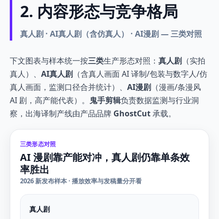
2. 内容形态与竞争格局
真人剧 · AI真人剧（含仿真人） · AI漫剧 — 三类对照
下文图表与样本统一按
三类
生产形态对照：
真人剧
（实拍
真人）、
AI真人剧
（含真人画面 AI 译制/包装与数字人/仿
真人画面，监测口径合并统计）、
AI漫剧
（漫画/条漫风
AI 剧，高产能代表）。
鬼手剪辑
负责数据监测与行业洞
察，出海译制产线由产品品牌
GhostCut
承载。
三类形态对照
AI 漫剧靠产能对冲，真人剧仍靠单条效
率胜出
2026 新发布样本 · 播放效率与发稿量分开看
真人剧