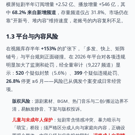
横屏短剧半年订阅增量 +2.52 亿、播放增量 +546 亿，其
中
68.2% 来自新增频道
，存量频道仅占 31.8%。市场仍在
靠"开新号、堆内容"维持速度，老账号的内容复利不足。
1.3 平台与内容风险
在视频库存半年
+153%
的扩张下，「多发、快上、矩阵
铺号」与平台规则正面碰撞。在 2026 年平台对各项违规
明显加大了监测和处罚，经全量审计（9,227 频道）显
示：
520
个疑似封禁（5.6%）、
399
个疑似违规处罚、
26.8%
停更 ≥6 月——风险已从偶发个案变成日常经营
项。
版权风险
：源剧素材、BGM、热门音乐与二创/搬运边界不
清，易触发静音、下架与版权投诉。
儿童与未成年人保护
：短剧常含情感冲突、暴力暗示与
「萌宝」桥段；须严格区分成人向与家庭向内容，正确设