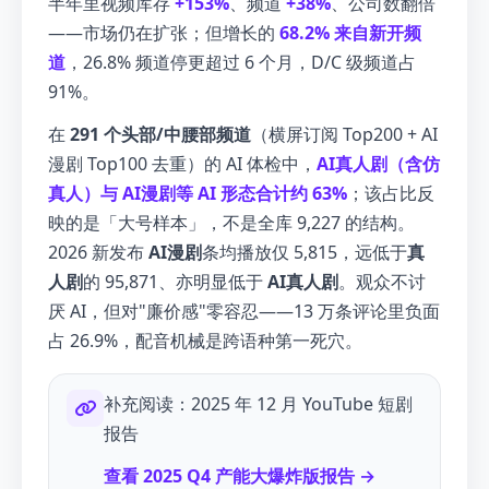
半年里视频库存
+153%
、频道
+38%
、公司数翻倍
——市场仍在扩张；但增长的
68.2% 来自新开频
道
，26.8% 频道停更超过 6 个月，D/C 级频道占
91%。
在
291 个头部/中腰部频道
（横屏订阅 Top200 + AI
漫剧 Top100 去重）的 AI 体检中，
AI真人剧（含仿
真人）与 AI漫剧等 AI 形态合计约 63%
；该占比反
映的是「大号样本」，不是全库 9,227 的结构。
2026 新发布
AI漫剧
条均播放仅 5,815，远低于
真
人剧
的 95,871、亦明显低于
AI真人剧
。观众不讨
厌 AI，但对"廉价感"零容忍——13 万条评论里负面
占 26.9%，配音机械是跨语种第一死穴。
补充阅读：2025 年 12 月 YouTube 短剧
报告
查看 2025 Q4 产能大爆炸版报告 →