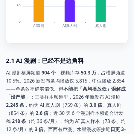
2.1 AI 漫剧：已经不是边角料
AI 漫剧横屏频道
904 个
，视频库存
50.3 万
，占横屏频道
10.5%。2026 新发布条均播放仅 5,815，中位播放 2,854
——单条效率确实偏低。但
不能把「条均播放低」误解成
「没产能」
：三类样本频道里，2026 年新发布 AI 漫剧
2,245 条
，约为 AI 真人剧（759 条）的
3.0 倍
、真人剧
（854 条）的
2.6 倍
；近 30 天 6 个漫剧样本频道合计发
稿
218 条
（均 36 条/月），约为 AI 真人样本（73 条、均
12 条/月）的
3 倍
。西西有声漫、水星漫改等接近
日更 3–