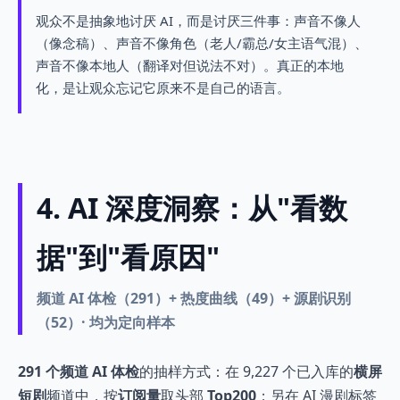
观众不是抽象地讨厌 AI，而是讨厌三件事：声音不像人
（像念稿）、声音不像角色（老人/霸总/女主语气混）、
声音不像本地人（翻译对但说法不对）。真正的本地
化，是让观众忘记它原来不是自己的语言。
4. AI 深度洞察：从"看数
据"到"看原因"
频道 AI 体检（291）+ 热度曲线（49）+ 源剧识别
（52）· 均为定向样本
291 个频道 AI 体检
的抽样方式：在 9,227 个已入库的
横屏
短剧
频道中，按
订阅量
取头部
Top200
；另在 AI 漫剧标签