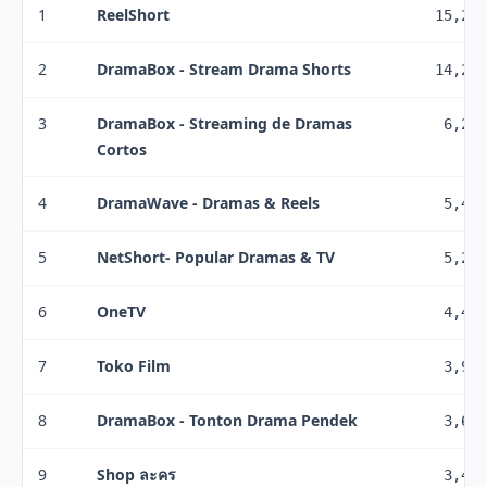
1
ReelShort
15,200
2
DramaBox - Stream Drama Shorts
14,200
3
DramaBox - Streaming de Dramas
6,280
Cortos
4
DramaWave - Dramas & Reels
5,420
5
NetShort- Popular Dramas & TV
5,270
6
OneTV
4,420
7
Toko Film
3,920
8
DramaBox - Tonton Drama Pendek
3,600
9
Shop ละคร
3,430