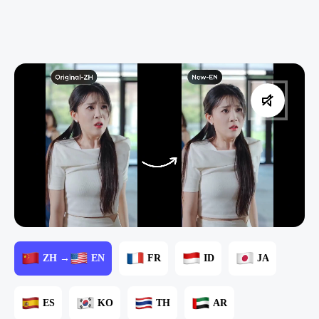
ZH →
EN
FR
ID
JA
ES
KO
TH
AR