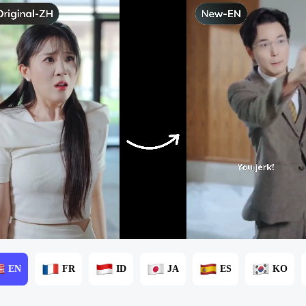
EN
FR
ID
JA
ES
KO