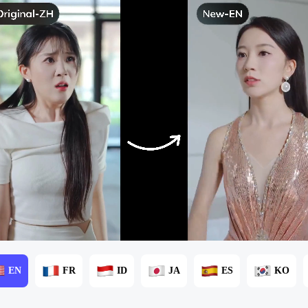
EN
FR
ID
JA
ES
KO