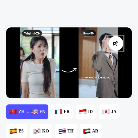
ZH →
EN
FR
ID
JA
ES
KO
TH
AR