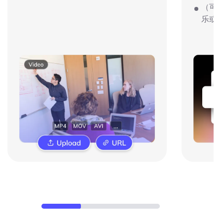
（可
乐或