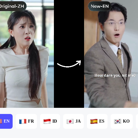
EN
FR
ID
JA
ES
KO