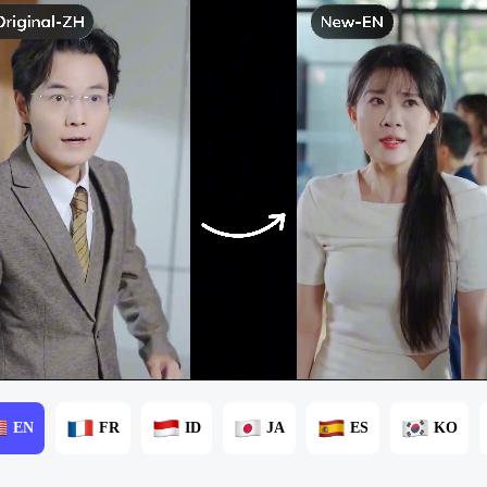
EN
FR
ID
JA
ES
KO