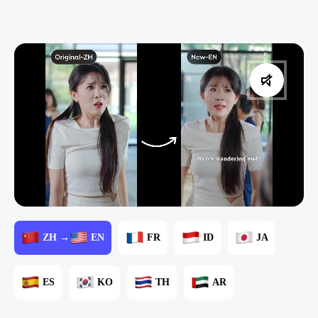
ZH →
EN
FR
ID
JA
ES
KO
TH
AR