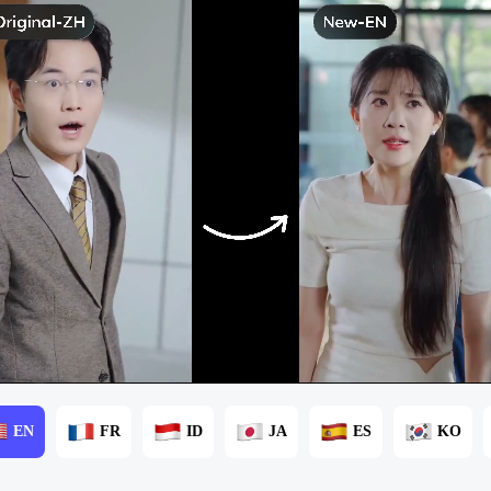
EN
FR
ID
JA
ES
KO