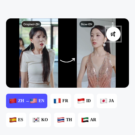
ZH →
EN
FR
ID
JA
ES
KO
TH
AR