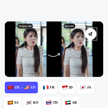
ZH →
EN
FR
ID
JA
ES
KO
TH
AR