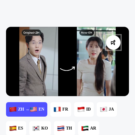
ZH →
EN
FR
ID
JA
ES
KO
TH
AR