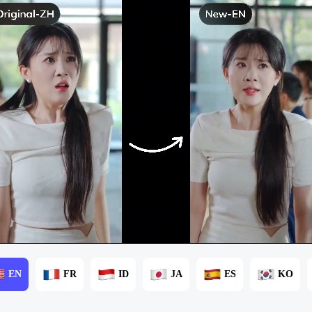
EN
FR
ID
JA
ES
KO