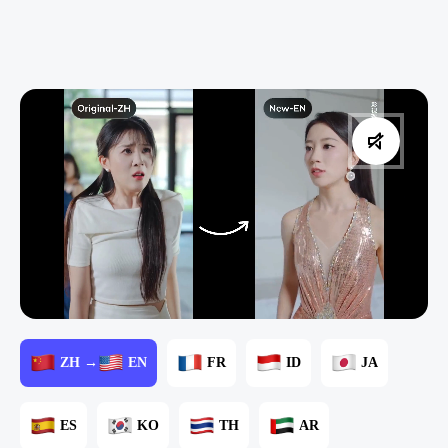
ZH →
EN
FR
ID
JA
ES
KO
TH
AR