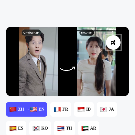
ZH →
EN
FR
ID
JA
ES
KO
TH
AR