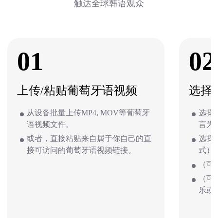
触达全球韩语观众
01
02
上传/粘贴葡萄牙语视频
选择
从设备批量上传MP4, MOV等葡萄牙
选择
语视频文件。
言为
或者，直接粘贴来自属于你自己的直
选择
接可访问的葡萄牙语视频链接。
式）
（可
（可
乐或