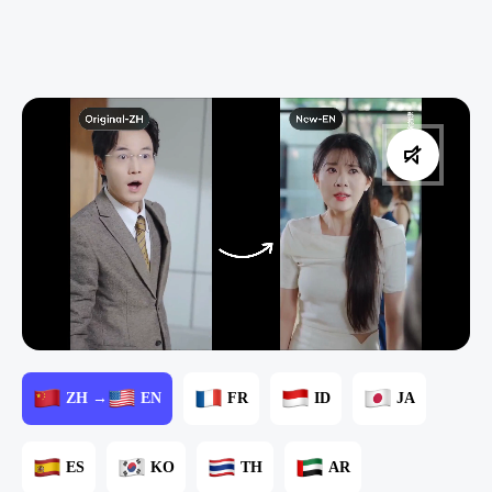
ZH →
EN
FR
ID
JA
ES
KO
TH
AR