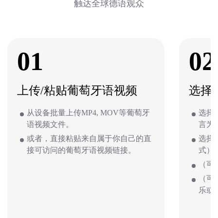
触达全球德语观众
01
02
上传/粘贴葡萄牙语视频
选择
从设备批量上传MP4, MOV等葡萄牙
选择
语视频文件。
言为
或者，直接粘贴来自属于你自己的直
选择
接可访问的葡萄牙语视频链接。
式）
（可
（可
乐或