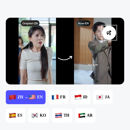
ZH →
EN
FR
ID
JA
ES
KO
TH
AR