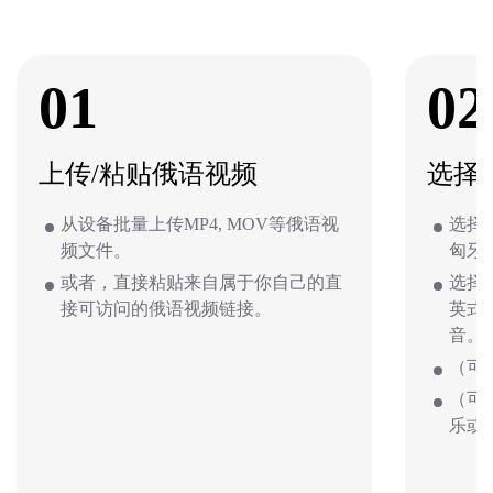
01
02
上传/粘贴俄语视频
选择
从设备批量上传MP4, MOV等俄语视
选择
频文件。
匈牙
或者，直接粘贴来自属于你自己的直
选择
接可访问的俄语视频链接。
英式
音。
（可
（可
乐或