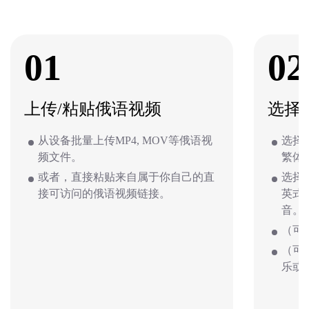
01
02
上传/粘贴俄语视频
选择
从设备批量上传MP4, MOV等俄语视
选择
频文件。
繁体
或者，直接粘贴来自属于你自己的直
选择
接可访问的俄语视频链接。
英式
音。
（可
（可
乐或