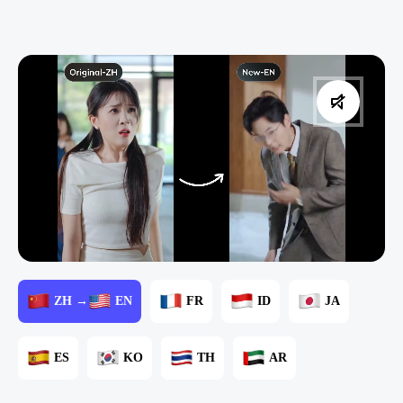
ZH →
EN
FR
ID
JA
ES
KO
TH
AR