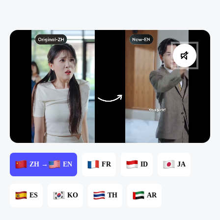
ZH →
EN
FR
ID
JA
ES
KO
TH
AR