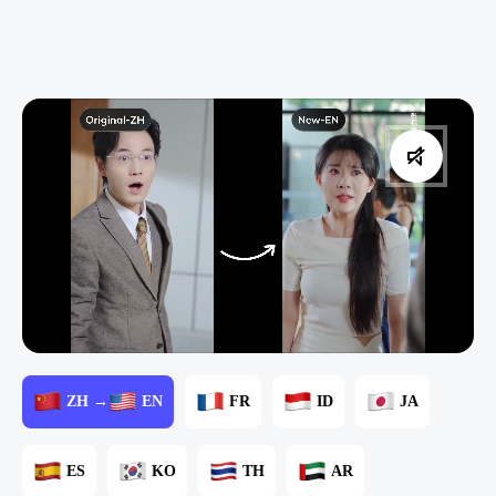
ZH →
EN
FR
ID
JA
ES
KO
TH
AR