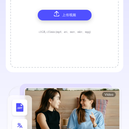
上传视频
≤1GB, ≤15min (mp4、avi、mov、mkv、mpg)