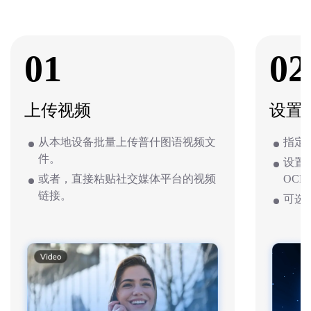
01
02
上传视频
设置
从本地设备批量上传普什图语视频文
指定
件。
设置
或者，直接粘贴社交媒体平台的视频
OCR
链接。
可选