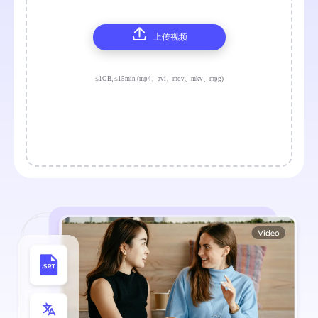
上传视频
≤1GB, ≤15min (mp4、avi、mov、mkv、mpg)