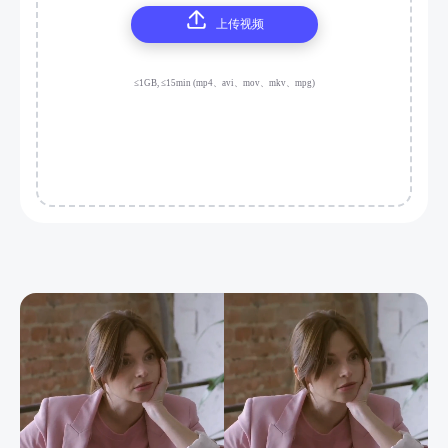
上传视频
≤1GB, ≤15min (mp4、avi、mov、mkv、mpg)