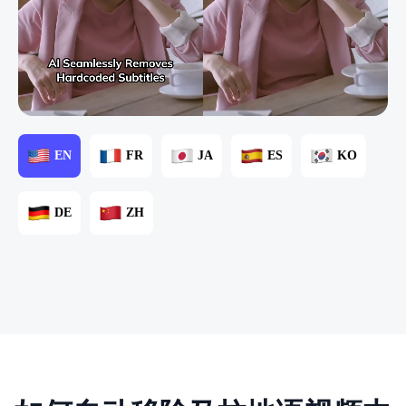
EN
FR
JA
ES
KO
DE
ZH