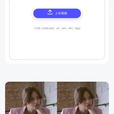
上传视频
≤1GB, ≤15min (mp4、avi、mov、mkv、mpg)