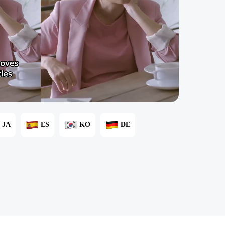
JA
ES
KO
DE