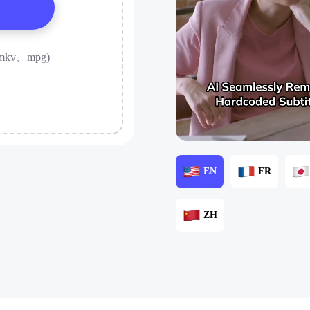
mkv、mpg)
EN
FR
ZH