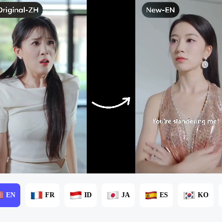
EN
FR
ID
JA
ES
KO