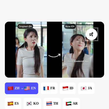
ZH →
EN
FR
ID
JA
ES
KO
TH
AR