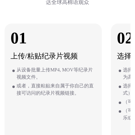
达全球高棉语观众
01
02
上传/粘贴纪录片视频
选择
从设备批量上传MP4, MOV等纪录片
选择
视频文件。
为高
或者，直接粘贴来自属于你自己的直
选择
接可访问的纪录片视频链接。
式）
（可
（可
乐或