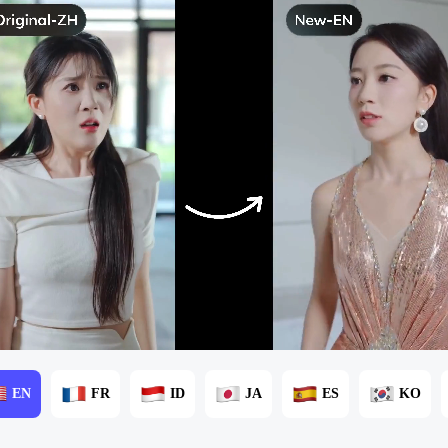
EN
FR
ID
JA
ES
KO