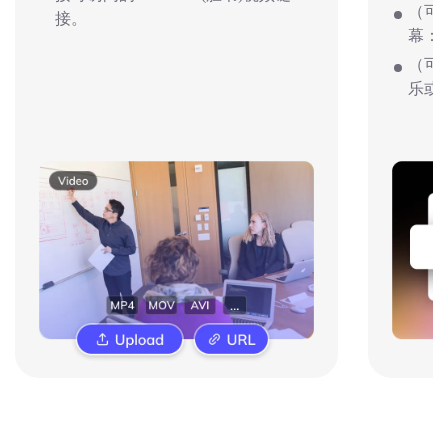
（可选
接。
幕：
（可
乐或