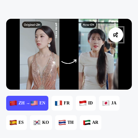
ZH →
EN
FR
ID
JA
ES
KO
TH
AR