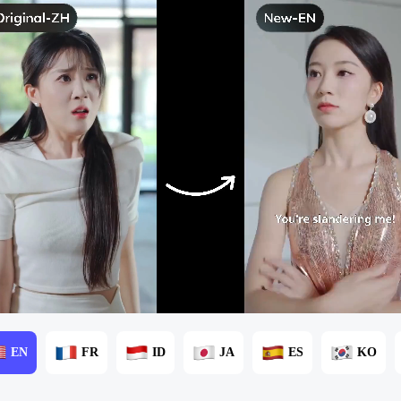
EN
FR
ID
JA
ES
KO