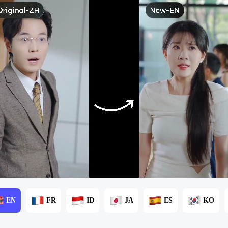
EN
FR
ID
JA
ES
KO