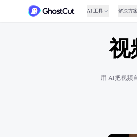
AI 工具
解决方
视
用 AI把视