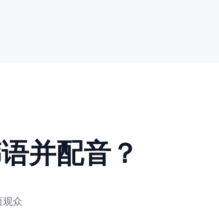
韩语并配音？
语观众