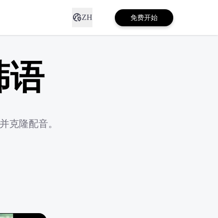
ZH
免费开始
韩语
幕并克隆配音。