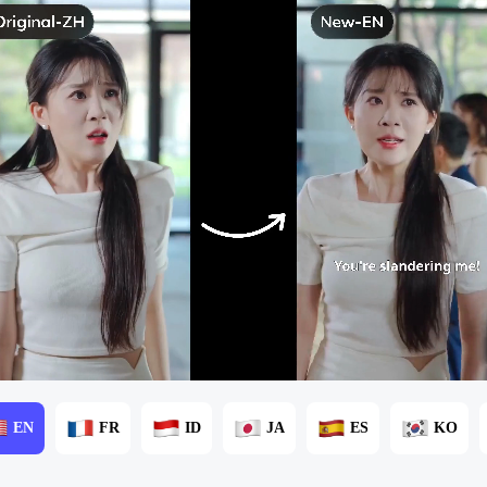
EN
FR
ID
JA
ES
KO