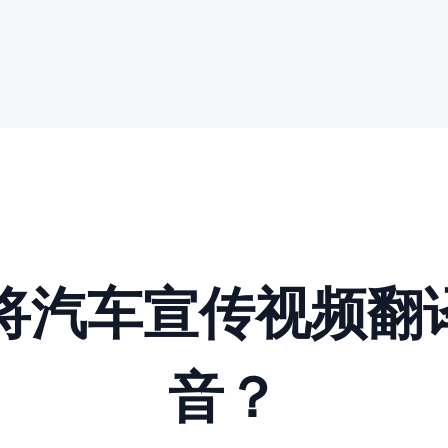
动将汽车宣传视频翻
音？