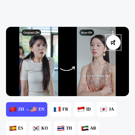
ZH →
EN
FR
ID
JA
ES
KO
TH
AR