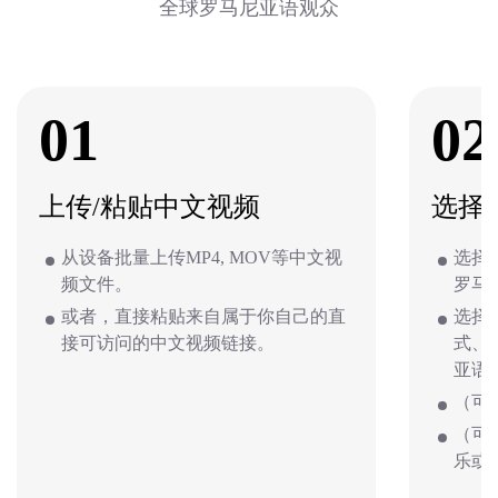
全球罗马尼亚语观众
01
02
上传/粘贴中文视频
选择
从设备批量上传MP4, MOV等中文视
选择
频文件。
罗马
或者，直接粘贴来自属于你自己的直
选择
接可访问的中文视频链接。
式、
亚语
（可
（可
乐或