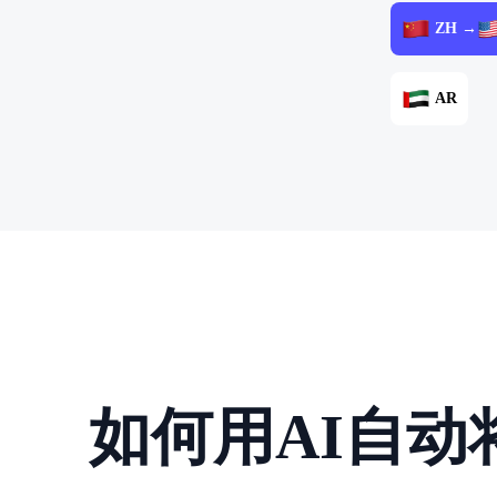
ZH →
AR
如何用AI自动将