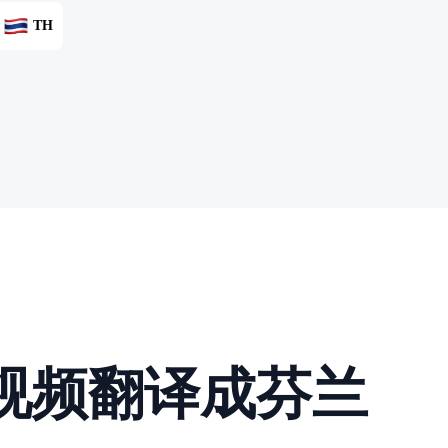
TH
书)视频翻译成芬兰