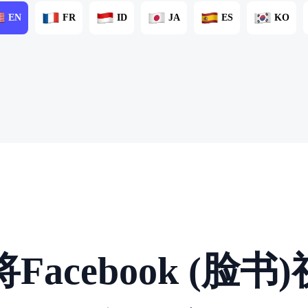
EN
FR
ID
JA
ES
KO
Facebook (脸