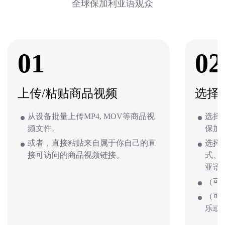
全球保加利亚语观众
01
02
上传/粘贴商品视频
选择
从设备批量上传MP4, MOV等商品视
选择
频文件。
保加
或者，直接粘贴来自属于你自己的直
选择
接可访问的商品视频链接。
式、
亚语
（可
（可
乐或