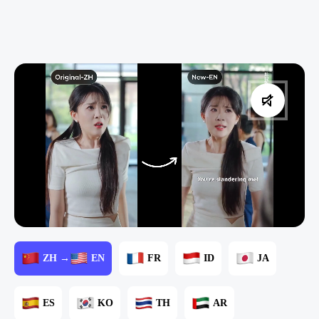
ZH →
EN
FR
ID
JA
ES
KO
TH
AR