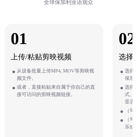
全球保加利亚语观众
01
02
上传/粘贴剪映视频
选择
从设备批量上传MP4, MOV等剪映视
选择
频文件。
保加
或者，直接粘贴来自属于你自己的直
选择
接可访问的剪映视频链接。
式、
亚语
（可
（可
乐或