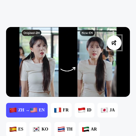
ZH →
EN
FR
ID
JA
ES
KO
TH
AR