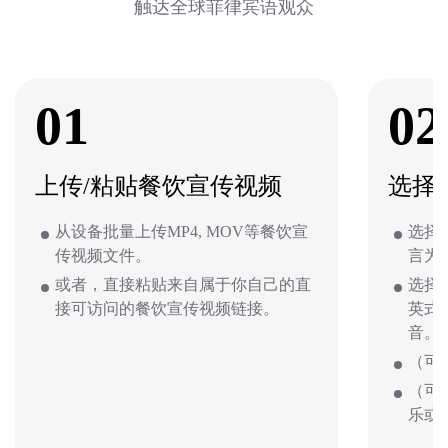
触达全球菲律宾语观众
01
02
上传/粘贴餐饮宣传视频
选择
从设备批量上传MP4, MOV等餐饮宣
选择
传视频文件。
言为
或者，直接粘贴来自属于你自己的直
选择
接可访问的餐饮宣传视频链接。
英式
音。
（可
（可
乐或