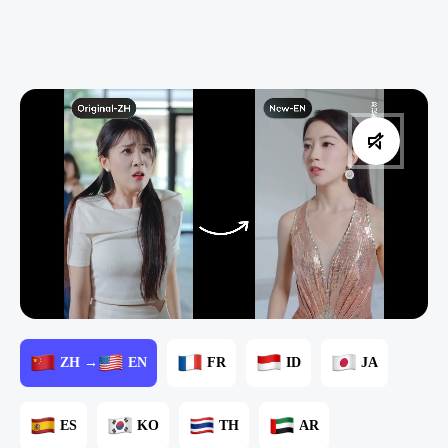
ZH →
EN
FR
ID
JA
ES
KO
TH
AR